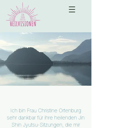
Ich bin Frau Christine Ortenburg
sehr dankbar für ihre heilenden Jin
Shin Jyutsu-Sitzungen, die mir