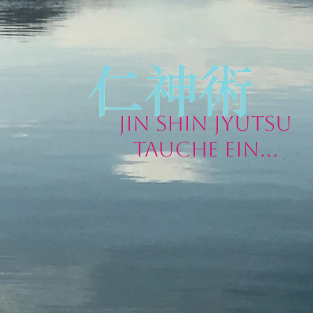
Jin Shin Jyutsu
Tauche ein...